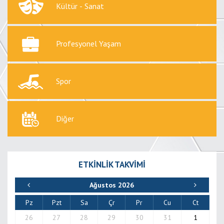
ETKİNLİK TAKVİMİ
Ağustos 2026
Pz
Pzt
Sa
Çr
Pr
Cu
Ct
26
27
28
29
30
31
1