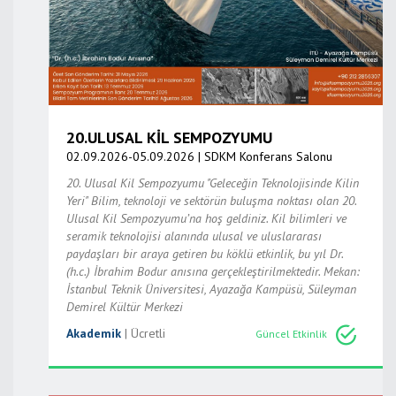
20.ULUSAL KİL SEMPOZYUMU
02.09.2026-05.09.2026 | SDKM Konferans Salonu
20. Ulusal Kil Sempozyumu "Geleceğin Teknolojisinde Kilin
Yeri" Bilim, teknoloji ve sektörün buluşma noktası olan 20.
Ulusal Kil Sempozyumu’na hoş geldiniz. Kil bilimleri ve
seramik teknolojisi alanında ulusal ve uluslararası
paydaşları bir araya getiren bu köklü etkinlik, bu yıl Dr.
(h.c.) İbrahim Bodur anısına gerçekleştirilmektedir. Mekan:
İstanbul Teknik Üniversitesi, Ayazağa Kampüsü, Süleyman
Demirel Kültür Merkezi
Akademik
| Ücretli
Güncel Etkinlik